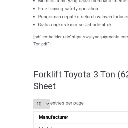
Memiliki team yang dapat membantu memenu
Free training safety operation
Pengiriman cepat ke seluruh wilayah Indone
Gratis ongkos kirim se Jabodetabek
[pdf-embedder url=”https://wijayaequipments.c
Ton.pdf”]
Forklift Toyota 3 Ton (
Sheet
entries per page
Manufacturer