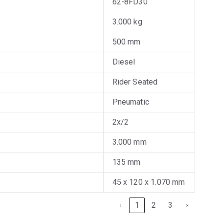
62-8FD30
3.000 kg
500 mm
Diesel
Rider Seated
Pneumatic
2x/2
3.000 mm
135 mm
45 x 120 x 1.070 mm
‹
1
2
3
›