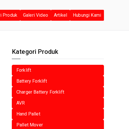
ri Produk
Galeri Video
Artikel
Hubungi Kami
Kategori Produk
Forklift
Battery Forklift
Charger Battery Forklift
AVR
Hand Pallet
Pallet Mover