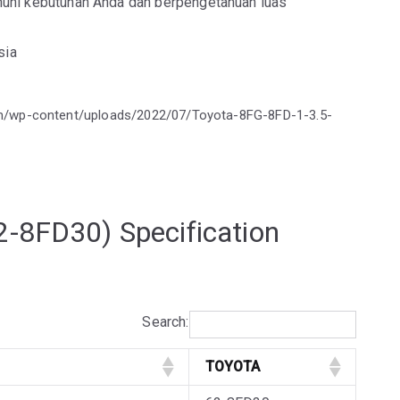
hi kebutuhan Anda dan berpengetahuan luas
sia
om/wp-content/uploads/2022/07/Toyota-8FG-8FD-1-3.5-
62-8FD30) Specification
Search:
TOYOTA