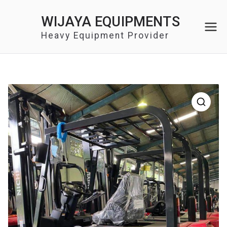
Skip
WIJAYA EQUIPMENTS
to
content
Heavy Equipment Provider
🔍