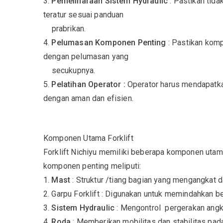
3.
Pemeliharaan Sistem Hydraulic
: Pastikan tida
teratur sesuai panduan
prabrikan.
4.
Pelumasan Komponen Penting
: Pastikan kom
dengan pelumasan yang
secukupnya.
5.
Pelatihan Operator :
Operator harus mendapatkan
dengan aman dan efisien.
Komponen Utama Forklift
Forklift Nichiyu memiliki beberapa komponen utam
komponen penting meliputi:
1.
Mast
: Struktur /tiang bagian yang mengangkat
2. Garpu Forklift : Digunakan untuk memindahkan b
3.
Sistem Hydraulic
: Mengontrol pergerakan angka
4.
Roda
: Memberikan mobilitas dan stabilitas pada 