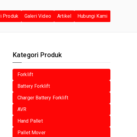
ri Produk
Galeri Video
Artikel
Hubungi Kami
Kategori Produk
Forklift
Battery Forklift
Charger Battery Forklift
AVR
Hand Pallet
Pallet Mover