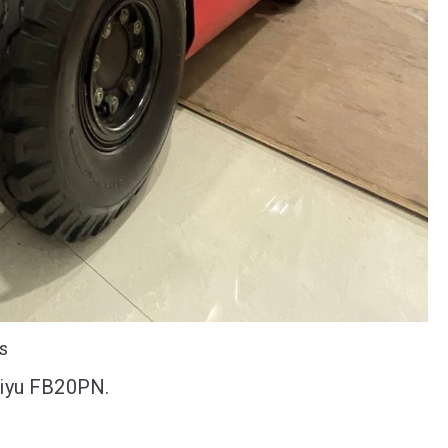
s
hiyu FB20PN.