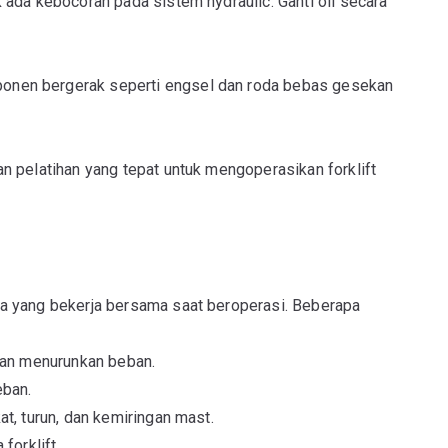
k ada kebocoran pada sistem hydraulic. Ganti oli secara
ponen bergerak seperti engsel dan roda bebas gesekan
 pelatihan yang tepat untuk mengoperasikan forklift
a yang bekerja bersama saat beroperasi. Beberapa
 dan menurunkan beban.
eban.
t, turun, dan kemiringan mast.
forklift.