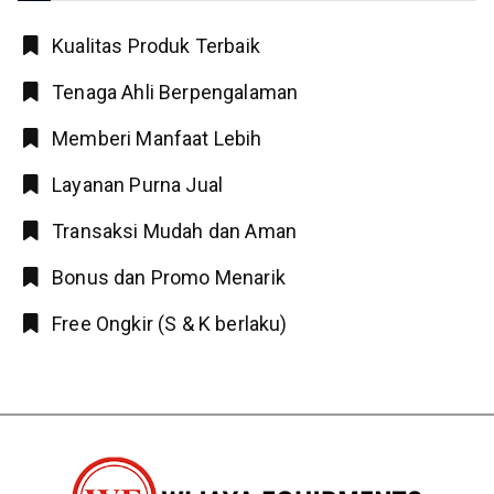
Kualitas Produk Terbaik
Tenaga Ahli Berpengalaman
Memberi Manfaat Lebih
Layanan Purna Jual
Transaksi Mudah dan Aman
Bonus dan Promo Menarik
Free Ongkir (S & K berlaku)