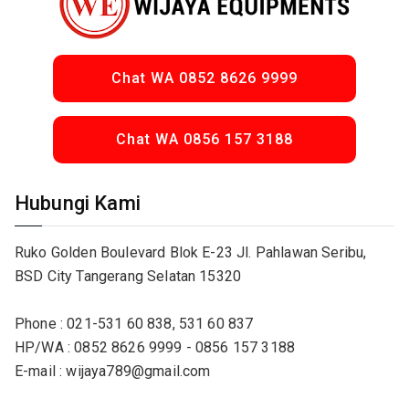
Chat WA 0852 8626 9999
Chat WA 0856 157 3188
Hubungi Kami
Ruko Golden Boulevard Blok E-23 Jl. Pahlawan Seribu,
BSD City Tangerang Selatan 15320
Phone : 021-531 60 838, 531 60 837
HP/WA : 0852 8626 9999 - 0856 157 3188
E-mail : wijaya789@gmail.com