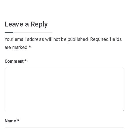
Leave a Reply
Your email address will not be published.
Required fields
are marked
*
Comment
*
Name
*