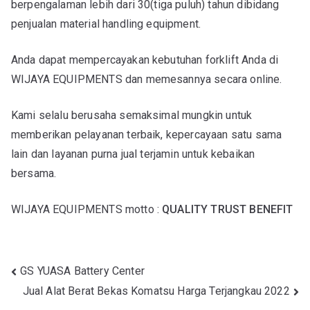
berpengalaman lebih dari 30(tiga puluh) tahun dibidang
penjualan material handling equipment.
Anda dapat mempercayakan kebutuhan forklift Anda di
WIJAYA EQUIPMENTS dan memesannya secara online.
Kami selalu berusaha semaksimal mungkin untuk
memberikan pelayanan terbaik, kepercayaan satu sama
lain dan layanan purna jual terjamin untuk kebaikan
bersama.
WIJAYA EQUIPMENTS motto :
QUALITY TRUST BENEFIT
Post
GS YUASA Battery Center
Jual Alat Berat Bekas Komatsu Harga Terjangkau 2022
navigation