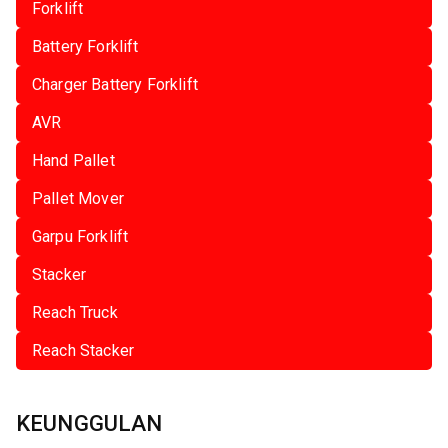
Forklift
Battery Forklift
Charger Battery Forklift
AVR
Hand Pallet
Pallet Mover
Garpu Forklift
Stacker
Reach Truck
Reach Stacker
KEUNGGULAN