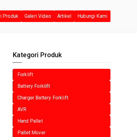
ri Produk
Galeri Video
Artikel
Hubungi Kami
Kategori Produk
Forklift
Battery Forklift
Charger Battery Forklift
AVR
Hand Pallet
Pallet Mover