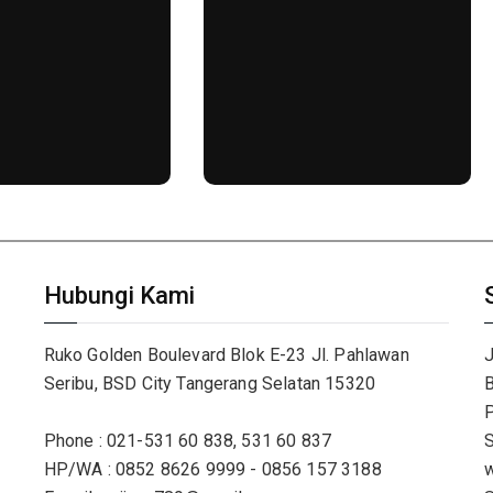
Hubungi Kami
Ruko Golden Boulevard Blok E-23 Jl. Pahlawan
J
Seribu, BSD City Tangerang Selatan 15320
B
P
Phone : 021-531 60 838, 531 60 837
S
HP/WA : 0852 8626 9999 - 0856 157 3188
w
E-mail : wijaya789@gmail.com
S