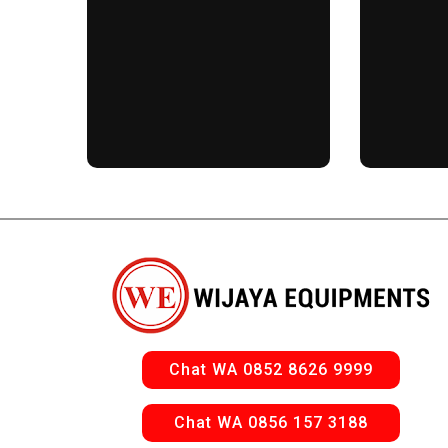
Chat WA 0852 8626 9999
Chat WA 0856 157 3188