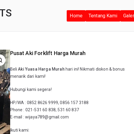
TS
Home
Tentang Kami
Gale
Pusat Aki Forklift Harga Murah
Beli
Aki Yuasa Harga Murah
hari ini! Nikmati diskon & bonus
menarik dari kami!
Hubungi kami segera!
HP/WA : 0852 8626 9999, 0856 157 3188
Phone : 021-531 60 838, 531 60 837
E-mail : wijaya789@gmail.com
Ikuti kami: