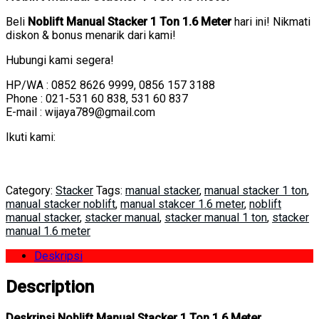
Beli
Noblift Manual Stacker 1 Ton 1.6 Meter
hari ini! Nikmati
diskon & bonus menarik dari kami!
Hubungi kami segera!
HP/WA : 0852 8626 9999, 0856 157 3188
Phone : 021-531 60 838, 531 60 837
E-mail : wijaya789@gmail.com
Ikuti kami:
Category:
Stacker
Tags:
manual stacker
,
manual stacker 1 ton
,
manual stacker noblift
,
manual stakcer 1.6 meter
,
noblift
manual stacker
,
stacker manual
,
stacker manual 1 ton
,
stacker
manual 1.6 meter
Deskripsi
Description
Deskripsi Noblift Manual Stacker 1 Ton 1.6 Meter