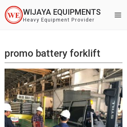
Skip
WIJAYA EQUIPMENTS
to
content
Heavy Equipment Provider
promo battery forklift