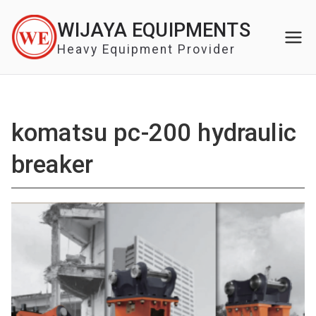
Skip
WIJAYA EQUIPMENTS
to
content
Heavy Equipment Provider
komatsu pc-200 hydraulic
breaker