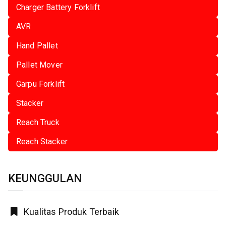
Charger Battery Forklift
AVR
Hand Pallet
Pallet Mover
Garpu Forklift
Stacker
Reach Truck
Reach Stacker
KEUNGGULAN
Kualitas Produk Terbaik