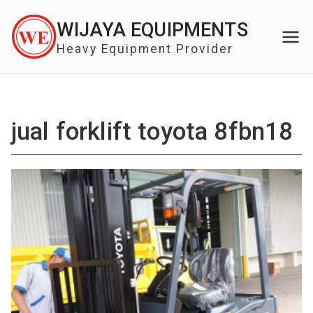
Skip
WIJAYA EQUIPMENTS
to
content
Heavy Equipment Provider
jual forklift toyota 8fbn18