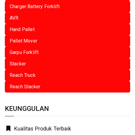
Charger Battery Forklift
AVR
Hand Pallet
Pallet Mover
Garpu Forklift
Stacker
Reach Truck
Reach Stacker
KEUNGGULAN
Kualitas Produk Terbaik