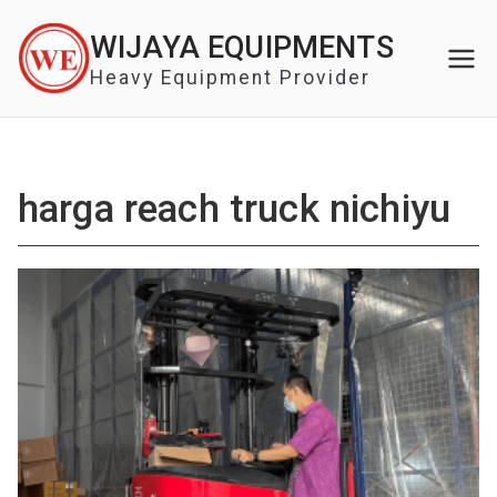
Skip
WIJAYA EQUIPMENTS
to
content
Heavy Equipment Provider
harga reach truck nichiyu