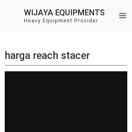
Skip
WIJAYA EQUIPMENTS
to
content
Heavy Equipment Provider
harga reach stacer