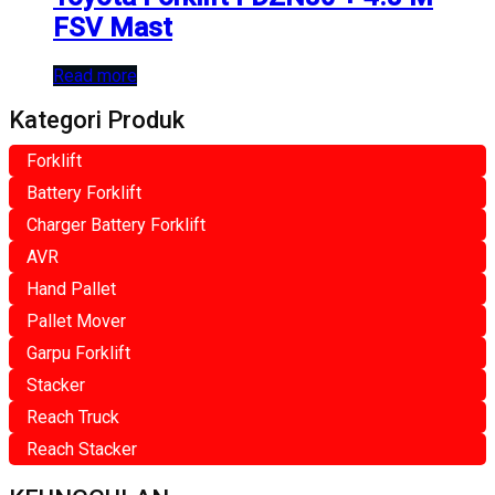
FSV Mast
Read more
Kategori Produk
Forklift
Battery Forklift
Charger Battery Forklift
AVR
Hand Pallet
Pallet Mover
Garpu Forklift
Stacker
Reach Truck
Reach Stacker