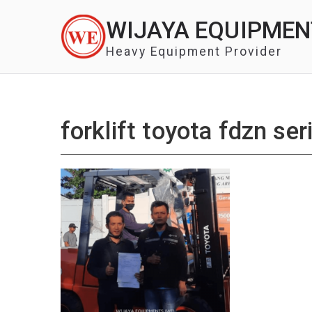
Skip
WIJAYA EQUIPMEN
to
content
Heavy Equipment Provider
forklift toyota fdzn ser