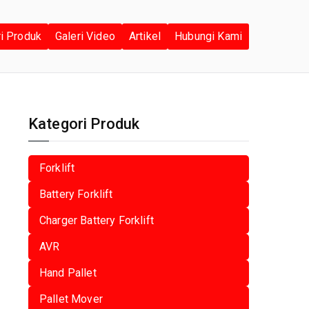
ri Produk
Galeri Video
Artikel
Hubungi Kami
Kategori Produk
Forklift
Battery Forklift
Charger Battery Forklift
AVR
Hand Pallet
Pallet Mover