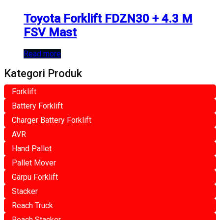
Toyota Forklift FDZN30 + 4.3 M
FSV Mast
Read more
Kategori Produk
Forklift
Battery Forklift
Charger Battery Forklift
AVR
Hand Pallet
Pallet Mover
Garpu Forklift
Stacker
Reach Truck
Reach Stacker