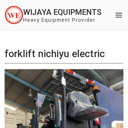
Skip
WIJAYA EQUIPMENTS
to
content
Heavy Equipment Provider
forklift nichiyu electric