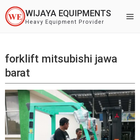
Skip
WIJAYA EQUIPMENTS
to
content
Heavy Equipment Provider
forklift mitsubishi jawa
barat