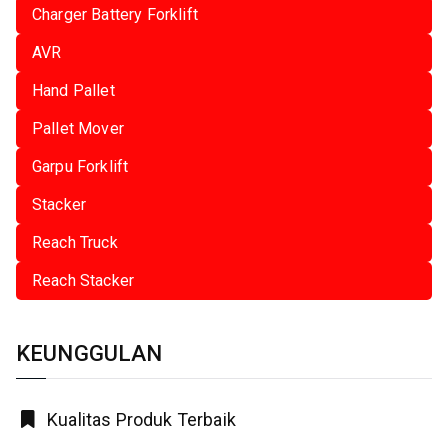
Charger Battery Forklift
AVR
Hand Pallet
Pallet Mover
Garpu Forklift
Stacker
Reach Truck
Reach Stacker
KEUNGGULAN
Kualitas Produk Terbaik