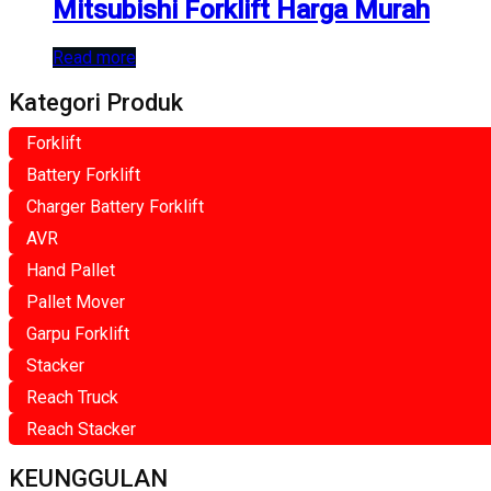
Mitsubishi Forklift Harga Murah
Read more
Kategori Produk
Forklift
Battery Forklift
Charger Battery Forklift
AVR
Hand Pallet
Pallet Mover
Garpu Forklift
Stacker
Reach Truck
Reach Stacker
KEUNGGULAN