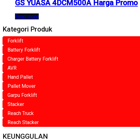
GS YUASA 4DCM500A Harga Promo
Read more
Kategori Produk
Forklift
Battery Forklift
Charger Battery Forklift
AVR
Hand Pallet
Pallet Mover
Garpu Forklift
Stacker
Reach Truck
Reach Stacker
KEUNGGULAN